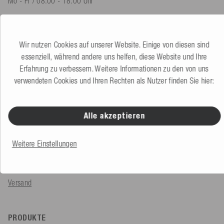
Mo - Fr / 08.00 - 18.00 Uhr
shop@mesle.com
Produktberatung
+49 (0) 7424 60213 60
Wir nutzen Cookies auf unserer Website. Einige von diesen sind
Kundenservice
+49 (0) 7424 60213 50
essenziell, während andere uns helfen, diese Website und Ihre
Erfahrung zu verbessern. Weitere Informationen zu den von uns
verwendeten Cookies und Ihren Rechten als Nutzer finden Sie hier:
Zum Kontaktformular
Alle akzeptieren
SERVICE & INFOS
Bestellung
Weitere Einstellungen
Zahlungsarten
Versand
PRODUKTE