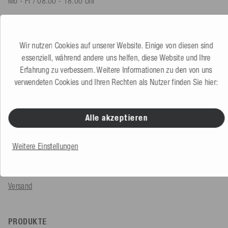
Mo - Fr / 08.00 - 18.00 Uhr
shop@mesle.com
Produktberatung
+49 (0) 7424 60213 60
Wir nutzen Cookies auf unserer Website. Einige von diesen sind
Kundenservice
+49 (0) 7424 60213 50
essenziell, während andere uns helfen, diese Website und Ihre
Erfahrung zu verbessern. Weitere Informationen zu den von uns
verwendeten Cookies und Ihren Rechten als Nutzer finden Sie hier:
Zum Kontaktformular
Alle akzeptieren
SERVICE & INFOS
Bestellung
Weitere Einstellungen
Zahlungsarten
Versand
PRODUKTE