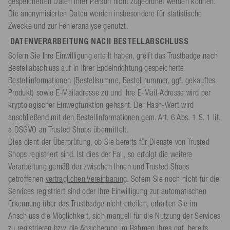
gespeicherten Daten Ihrer Person nicht zugeordnet werden können.
Die anonymisierten Daten werden insbesondere für statistische
Zwecke und zur Fehleranalyse genutzt.
DATENVERARBEITUNG NACH BESTELLABSCHLUSS
Sofern Sie Ihre Einwilligung erteilt haben, greift das Trustbadge nach
Bestellabschluss auf in Ihrer Endeinrichtung gespeicherte
Bestellinformationen (Bestellsumme, Bestellnummer, ggf. gekauftes
Produkt) sowie E-Mailadresse zu und Ihre E-Mail-Adresse wird per
kryptologischer Einwegfunktion gehasht. Der Hash-Wert wird
anschließend mit den Bestellinformationen gem. Art. 6 Abs. 1 S. 1 lit.
a DSGVO an Trusted Shops übermittelt.
Dies dient der Überprüfung, ob Sie bereits für Dienste von Trusted
Shops registriert sind. Ist dies der Fall, so erfolgt die weitere
Verarbeitung gemäß der zwischen Ihnen und Trusted Shops
getroffenen
vertraglichen Vereinbarung
. Sofern Sie noch nicht für die
Services registriert sind oder Ihre Einwilligung zur automatischen
Erkennung über das Trustbadge nicht erteilen, erhalten Sie im
Anschluss die Möglichkeit, sich manuell für die Nutzung der Services
zu registrieren bzw. die Absicherung im Rahmen Ihres ggf. bereits