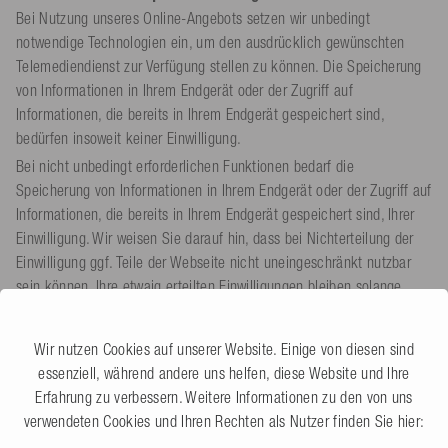
Bei Nutzung unseres Online-Angebots setzen wir unbedingt
notwendige Technologien ein, um den ausdrücklich gewünschten
Telemediendienst zur Verfügung stellen zu können. Die Speicherung
von Informationen in Ihrem Endgerät oder der Zugriff auf
Informationen, die bereits in Ihrem Endgerät gespeichert sind,
bedürfen insoweit keiner Einwilligung.
Bei nicht unbedingt erforderlichen Funktionen bedarf die
Speicherung von Informationen in Ihrem Endgerät oder der Zugriff auf
Informationen, die bereits in Ihrem Endgerät gespeichert sind, Ihrer
Einwilligung. Wir weisen Sie darauf hin, dass bei Nichterteilung der
Einwilligung ggf. Teile der Webseite nicht uneingeschränkt nutzbar
sein können. Ihre etwaig erteilten Einwilligungen bleiben solange
bestehen, bis Sie die jeweiligen Einstellungen in Ihrem Endgerät
anpassen oder zurücksetzen.
Wir nutzen Cookies auf unserer Website. Einige von diesen sind
Etwaig nachgelagerte Datenverarbeitung durch Cookies
essenziell, während andere uns helfen, diese Website und Ihre
und weitere Technologien
Erfahrung zu verbessern. Weitere Informationen zu den von uns
verwendeten Cookies und Ihren Rechten als Nutzer finden Sie hier:
Wir verwenden solche Technologien, die für die Nutzung bestimmter