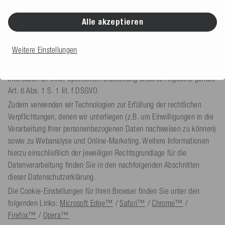
Funktionen unserer Webseite (z.B. Warenkorbfunktion) zwingend
erforderlich sind. Durch diese Technologien werden IP-Adresse,
Alle akzeptieren
Zeitpunkt des Besuchs, Geräte- und Browser-Informationen sowie
Informationen zu Ihrer Nutzung unserer Webseite (z. B. Informationen
Weitere Einstellungen
zum Inhalt des Warenkorbs) erhoben und verarbeitet. Dies dient im
Rahmen einer Interessensabwägung überwiegenden berechtigten
Interessen an einer optimierten Darstellung unseres Angebots gemäß
Art. 6 Abs. 1 S. 1 lit. f DSGVO.
Zudem verwenden wir Technologien zur Erfüllung der rechtlichen
Verpflichtungen, denen wir unterliegen (z.B. um Einwilligungen in die
Verarbeitung Ihrer personenbezogenen Daten nachweisen zu können)
sowie zu Webanalyse und Online-Marketing. Weitere Informationen
hierzu einschließlich der jeweiligen Rechtsgrundlage für die
Datenverarbeitung finden Sie in den nachfolgenden Abschnitten
dieser Datenschutzerklärung.
Die Cookie-Einstellungen für Ihren Browser finden Sie unter den
folgenden Links:
Microsoft Edge™
/
Safari™
/
Chrome™
/
Firefox™
/
Opera™