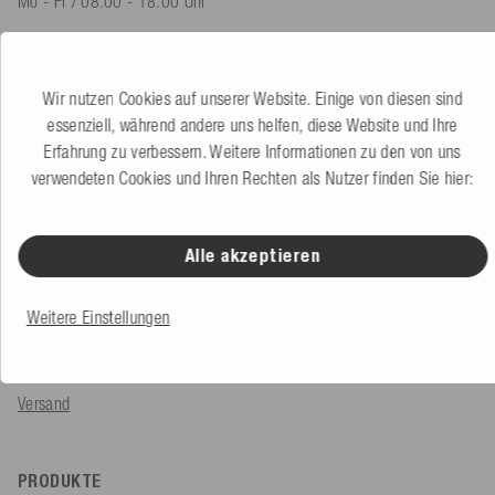
Mo - Fr / 08.00 - 18.00 Uhr
shop@mesle.com
Produktberatung
+49 (0) 7424 60213 60
Wir nutzen Cookies auf unserer Website. Einige von diesen sind
Kundenservice
+49 (0) 7424 60213 50
essenziell, während andere uns helfen, diese Website und Ihre
Erfahrung zu verbessern. Weitere Informationen zu den von uns
verwendeten Cookies und Ihren Rechten als Nutzer finden Sie hier:
Zum Kontaktformular
Alle akzeptieren
SERVICE & INFOS
Bestellung
Weitere Einstellungen
Zahlungsarten
Versand
PRODUKTE