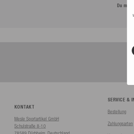
Du möch
SERVICE & 
KONTAKT
Bestellung
Mesle Sportartikel GmbH
Zahlungsarten
Schulstraße 8-10
78589 Dürbheim, Deutschland