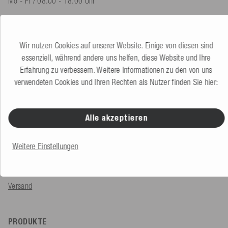
Mo - Fr / 08.00 - 18.00 Uhr
shop@mesle.com
Produktberatung
+49 (0) 7424 60213 60
Wir nutzen Cookies auf unserer Website. Einige von diesen sind
Kundenservice
+49 (0) 7424 60213 50
essenziell, während andere uns helfen, diese Website und Ihre
Erfahrung zu verbessern. Weitere Informationen zu den von uns
verwendeten Cookies und Ihren Rechten als Nutzer finden Sie hier:
Zum Kontaktformular
Alle akzeptieren
SERVICE & INFOS
Bestellung
Weitere Einstellungen
Zahlungsarten
Versand
PRODUKTE