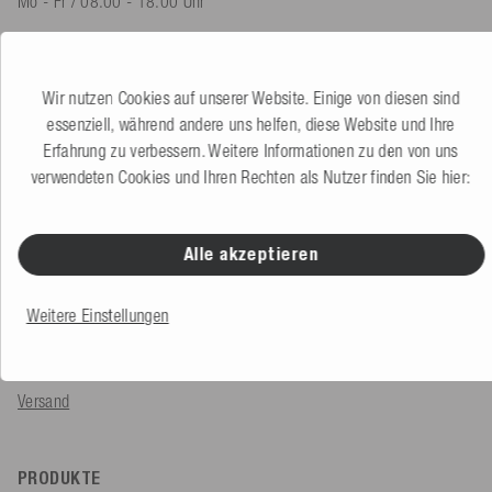
Mo - Fr / 08.00 - 18.00 Uhr
shop@mesle.com
Produktberatung
+49 (0) 7424 60213 60
Wir nutzen Cookies auf unserer Website. Einige von diesen sind
Kundenservice
+49 (0) 7424 60213 50
essenziell, während andere uns helfen, diese Website und Ihre
Erfahrung zu verbessern. Weitere Informationen zu den von uns
verwendeten Cookies und Ihren Rechten als Nutzer finden Sie hier:
Zum Kontaktformular
Alle akzeptieren
SERVICE & INFOS
Bestellung
Weitere Einstellungen
Zahlungsarten
Versand
PRODUKTE