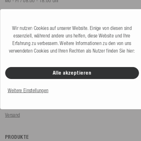
Mo - Fr / 08.00 - 18.00 Uhr
shop@mesle.com
Produktberatung
+49 (0) 7424 60213 60
Wir nutzen Cookies auf unserer Website. Einige von diesen sind
Kundenservice
+49 (0) 7424 60213 50
essenziell, während andere uns helfen, diese Website und Ihre
Erfahrung zu verbessern. Weitere Informationen zu den von uns
verwendeten Cookies und Ihren Rechten als Nutzer finden Sie hier:
Zum Kontaktformular
Alle akzeptieren
SERVICE & INFOS
Bestellung
Weitere Einstellungen
Zahlungsarten
Versand
PRODUKTE