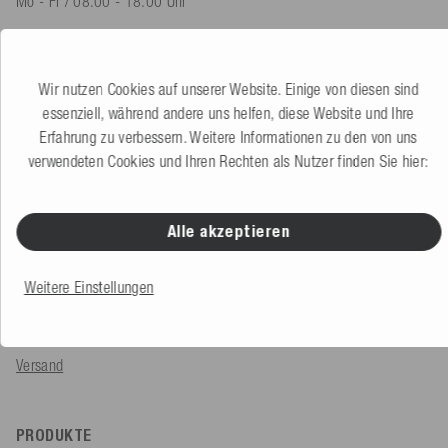
Mo - Fr / 08.00 - 18.00 Uhr
shop@mesle.com
Produktberatung
+49 (0) 7424 60213 60
Wir nutzen Cookies auf unserer Website. Einige von diesen sind
Kundenservice
+49 (0) 7424 60213 50
essenziell, während andere uns helfen, diese Website und Ihre
Erfahrung zu verbessern. Weitere Informationen zu den von uns
verwendeten Cookies und Ihren Rechten als Nutzer finden Sie hier:
Zum Kontaktformular
Alle akzeptieren
SERVICE & INFOS
Bestellung
Weitere Einstellungen
Zahlungsarten
Versand
PRODUKTE