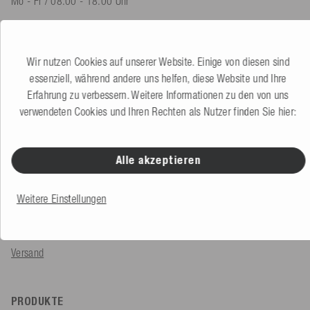
Mo - Fr / 08.00 - 18.00 Uhr
shop@mesle.com
Produktberatung
+49 (0) 7424 60213 60
Wir nutzen Cookies auf unserer Website. Einige von diesen sind
Kundenservice
+49 (0) 7424 60213 50
essenziell, während andere uns helfen, diese Website und Ihre
Erfahrung zu verbessern. Weitere Informationen zu den von uns
verwendeten Cookies und Ihren Rechten als Nutzer finden Sie hier:
Zum Kontaktformular
Alle akzeptieren
SERVICE & INFOS
Bestellung
Weitere Einstellungen
Zahlungsarten
Versand
PRODUKTE