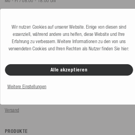
Mo - Fr / 08.00 - 18.00 Uhr
shop@mesle.com
Produktberatung
+49 (0) 7424 60213 60
Wir nutzen Cookies auf unserer Website. Einige von diesen sind
Kundenservice
+49 (0) 7424 60213 50
essenziell, während andere uns helfen, diese Website und Ihre
Erfahrung zu verbessern. Weitere Informationen zu den von uns
verwendeten Cookies und Ihren Rechten als Nutzer finden Sie hier:
Zum Kontaktformular
Alle akzeptieren
SERVICE & INFOS
Bestellung
Weitere Einstellungen
Zahlungsarten
Versand
PRODUKTE