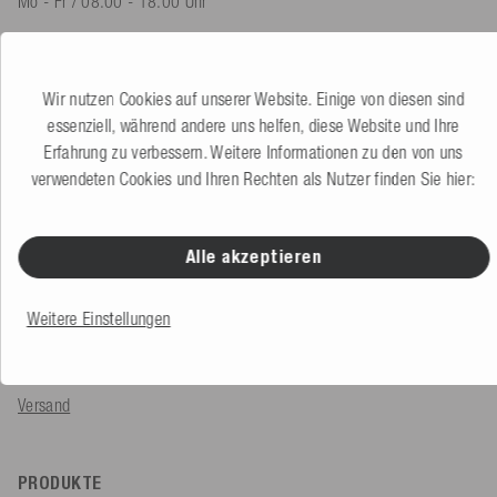
Mo - Fr / 08.00 - 18.00 Uhr
shop@mesle.com
Produktberatung
+49 (0) 7424 60213 60
Wir nutzen Cookies auf unserer Website. Einige von diesen sind
Kundenservice
+49 (0) 7424 60213 50
essenziell, während andere uns helfen, diese Website und Ihre
Erfahrung zu verbessern. Weitere Informationen zu den von uns
verwendeten Cookies und Ihren Rechten als Nutzer finden Sie hier:
Zum Kontaktformular
Alle akzeptieren
SERVICE & INFOS
Bestellung
Weitere Einstellungen
Zahlungsarten
Versand
PRODUKTE