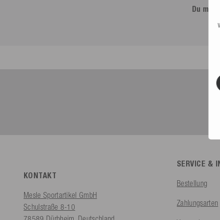
Du möch
SERVICE & 
KONTAKT
Bestellung
Mesle Sportartikel GmbH
Zahlungsarten
Schulstraße 8-10
78589 Dürbheim, Deutschland