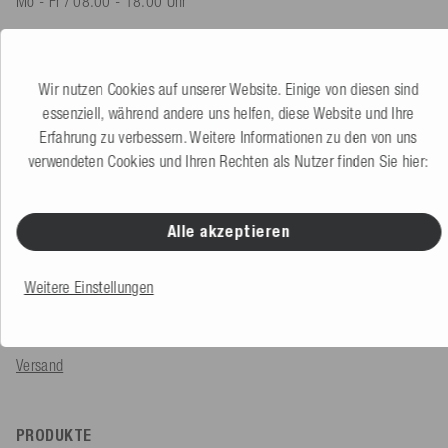
Mo - Fr / 08.00 - 18.00 Uhr
shop@mesle.com
Produktberatung
+49 (0) 7424 60213 60
Wir nutzen Cookies auf unserer Website. Einige von diesen sind
Kundenservice
+49 (0) 7424 60213 50
essenziell, während andere uns helfen, diese Website und Ihre
Erfahrung zu verbessern. Weitere Informationen zu den von uns
verwendeten Cookies und Ihren Rechten als Nutzer finden Sie hier:
Zum Kontaktformular
Alle akzeptieren
SERVICE & INFOS
Bestellung
Weitere Einstellungen
Zahlungsarten
Versand
PRODUKTE