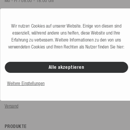
Mo - Fr / 08.00 - 18.00 Uhr
shop@mesle.com
Produktberatung
+49 (0) 7424 60213 60
Wir nutzen Cookies auf unserer Website. Einige von diesen sind
Kundenservice
+49 (0) 7424 60213 50
essenziell, während andere uns helfen, diese Website und Ihre
Erfahrung zu verbessern. Weitere Informationen zu den von uns
verwendeten Cookies und Ihren Rechten als Nutzer finden Sie hier:
Zum Kontaktformular
Alle akzeptieren
SERVICE & INFOS
Bestellung
Weitere Einstellungen
Zahlungsarten
Versand
PRODUKTE