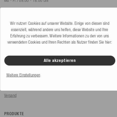
Mo - Fr / 08.00 - 18.00 Uhr
shop@mesle.com
Produktberatung
+49 (0) 7424 60213 60
Wir nutzen Cookies auf unserer Website. Einige von diesen sind
Kundenservice
+49 (0) 7424 60213 50
essenziell, während andere uns helfen, diese Website und Ihre
Erfahrung zu verbessern. Weitere Informationen zu den von uns
verwendeten Cookies und Ihren Rechten als Nutzer finden Sie hier:
Zum Kontaktformular
Alle akzeptieren
SERVICE & INFOS
Bestellung
Weitere Einstellungen
Zahlungsarten
Versand
PRODUKTE