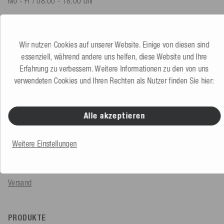
Mo - Fr / 08.00 - 18.00 Uhr
shop@mesle.com
Produktberatung
+49 (0) 7424 60213 60
Wir nutzen Cookies auf unserer Website. Einige von diesen sind
Kundenservice
+49 (0) 7424 60213 50
essenziell, während andere uns helfen, diese Website und Ihre
Erfahrung zu verbessern. Weitere Informationen zu den von uns
verwendeten Cookies und Ihren Rechten als Nutzer finden Sie hier:
Zum Kontaktformular
Alle akzeptieren
SERVICE & INFOS
Bestellung
Weitere Einstellungen
Zahlungsarten
Versand
PRODUKTE